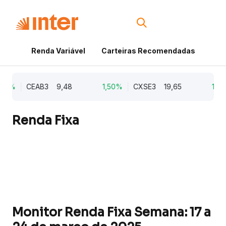
Renda Variável
Carteiras Recomendadas
Cri
21%
CEAB3
9,48
1,50%
CXSE3
19,65
1,03
Renda Fixa
Monitor Renda Fixa Semana: 17 a