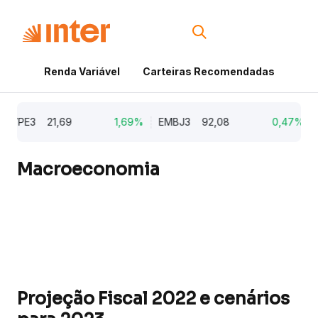
Renda Variável
Carteiras Recomendadas
Cri
PE3
21,69
1,69%
EMBJ3
92,08
0,47%
CO
Macroeconomia
Projeção Fiscal 2022 e cenários