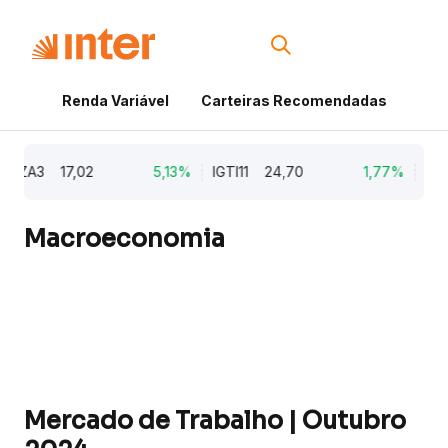
Renda Variável
Carteiras Recomendadas
Cri
ZA3
17,02
5,13%
IGTI11
24,70
1,77%
NATU
Macroeconomia
Mercado de Trabalho | Outubro