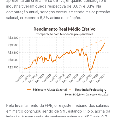
apresentaram crescimento de 1%, enquanto construção e
indústria tiveram queda respectiva de 0,6% e 0,1%. Na
comparação anual, serviços continuam tendo maior pressão
salarial, crescendo 6,3% acima da inflação.
Pelo levantamento da FIPE, o reajuste mediano dos salários
em março continuou sendo de 5%, estando 1,1 p.p. acima da
inflação. A proporção de reajustes acima do INPC caiu 0,7