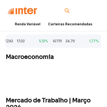
Renda Variável
Carteiras Recomendadas
Cri
ZZA3
17,02
5,13%
IGTI11
24,70
1,77%
NAT
Macroeconomia
Mercado de Trabalho | Março