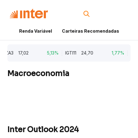
Renda Variável
Carteiras Recomendadas
Cri
3
17,02
5,13%
IGTI11
24,70
1,77%
NATU3
Macroeconomia
Inter Outlook 2024