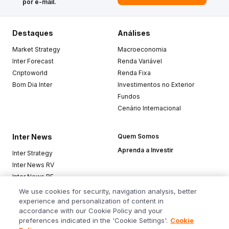
por e-mail.
Destaques
Análises
Market Strategy
Macroeconomia
Inter Forecast
Renda Variável
Criptoworld
Renda Fixa
Bom Dia Inter
Investimentos no Exterior
Fundos
Cenário Internacional
Inter News
Quem Somos
Aprenda a Investir
Inter Strategy
Inter News RV
Inter News RF
Top Funds
We use cookies for security, navigation analysis, better
experience and personalization of content in
accordance with our Cookie Policy and your
Baixe o app
preferences indicated in the 'Cookie Settings'.
Cookie