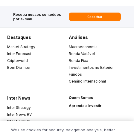
Receba nossos conteúdos
Cadastrar
por e-mail.
Destaques
Análises
Market Strategy
Macroeconomia
Inter Forecast
Renda Variável
Criptoworld
Renda Fixa
Bom Dia Inter
Investimentos no Exterior
Fundos
Cenário Internacional
Inter News
Quem Somos
Aprenda a Investir
Inter Strategy
Inter News RV
Inter News RF
Top Funds
We use cookies for security, navigation analysis, better