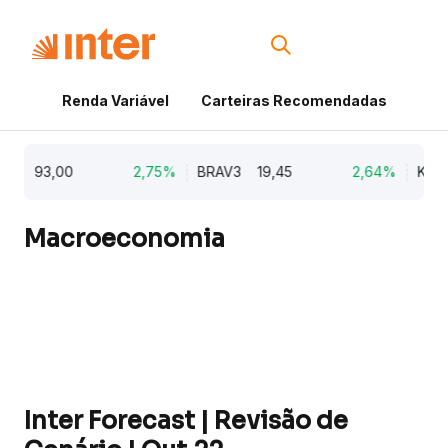
Renda Variável
Carteiras Recomendadas
Cri
3
93,00
2,75%
BRAV3
19,45
2,64%
KLBN11
Macroeconomia
Inter Forecast | Revisão de