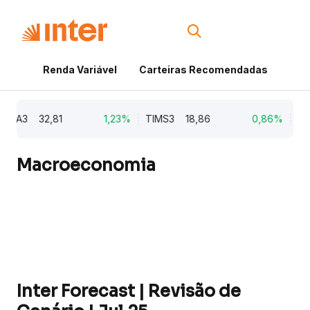
Renda Variável
Carteiras Recomendadas
Cri
A3
32,81
1,23%
TIMS3
18,86
0,86%
CYRE3
Macroeconomia
Inter Forecast | Revisão de