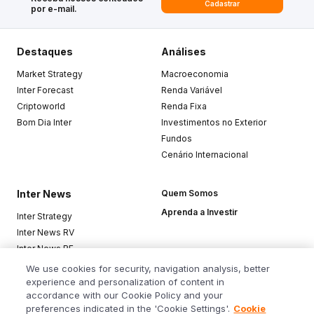
Cadastrar
por e-mail.
Destaques
Análises
Market Strategy
Macroeconomia
Inter Forecast
Renda Variável
Criptoworld
Renda Fixa
Bom Dia Inter
Investimentos no Exterior
Fundos
Cenário Internacional
Inter News
Quem Somos
Aprenda a Investir
Inter Strategy
Inter News RV
Inter News RF
Top Funds
We use cookies for security, navigation analysis, better
experience and personalization of content in
accordance with our Cookie Policy and your
Baixe o app
preferences indicated in the 'Cookie Settings'.
Cookie