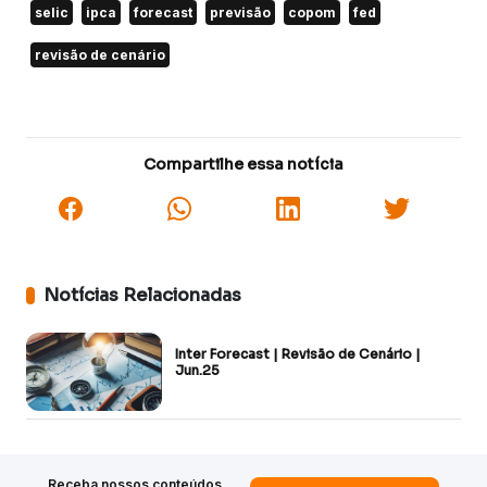
selic
ipca
forecast
previsão
copom
fed
revisão de cenário
Compartilhe essa notícia
Notícias Relacionadas
Inter Forecast | Revisão de Cenário |
Jun.25
Receba nossos conteúdos