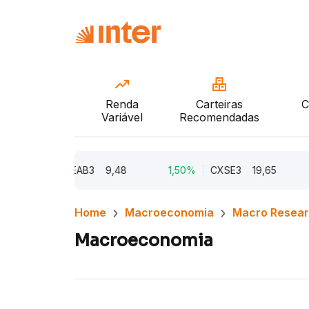
Renda
Carteiras
C
Variável
Recomendadas
,21%
CEAB3
9,48
1,50%
CXSE3
19,65
1,03
Home
Macroeconomia
Macro Resea
Macroeconomia