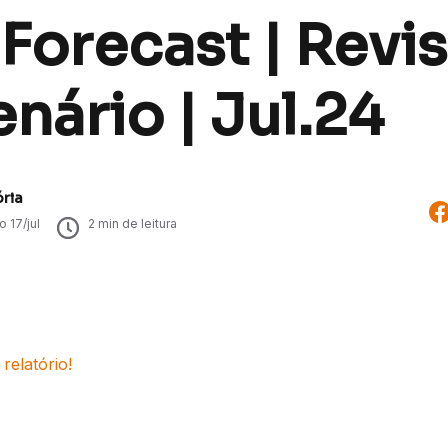
 Forecast | Revi
nário | Jul.24
ória
do
17/jul
2
min de leitura
relatório!