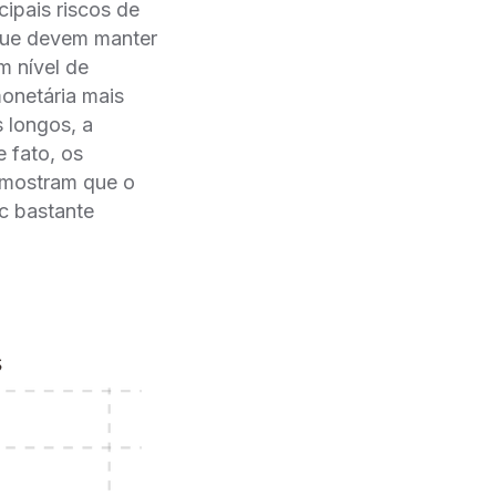
cipais riscos de
 que devem manter
 nível de
onetária mais
s longos, a
e fato, os
o mostram que o
c bastante