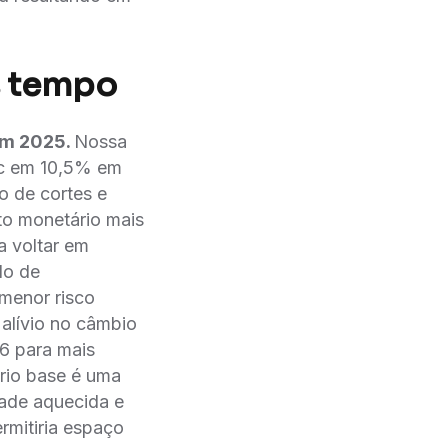
s tempo
em 2025.
Nossa
lic em 10,5% em
o de cortes e
o monetário mais
 a voltar em
lo de
menor risco
lívio no câmbio
26 para mais
rio base é uma
dade aquecida e
rmitiria espaço