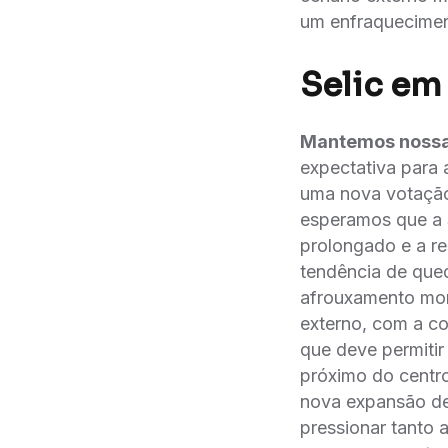
um enfraqueciment
Selic em
Mantemos nossa 
expectativa para 
uma nova votaçã
esperamos que a S
prolongado e a res
tendência de que
afrouxamento mon
externo, com a con
que deve permitir
próximo do centr
nova expansão de
pressionar tanto a