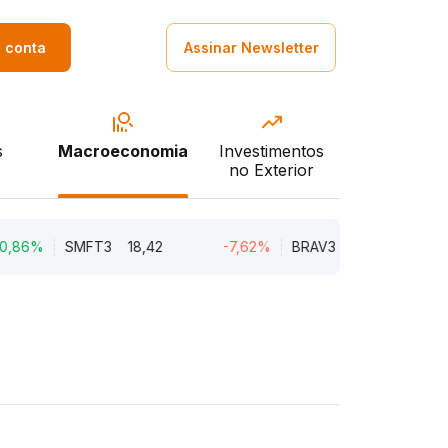
a conta
Assinar Newsletter
s
Macroeconomia
Investimentos
no Exterior
SMFT3
18,42
-7,62%
BRAV3
18,45
-5,14%