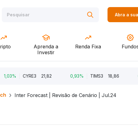
Abra a su
ripto
Aprenda a
Renda Fixa
Fundo
Investir
%
CYRE3
21,82
0,93%
TIMS3
18,86
0,86%
rch
Inter Forecast | Revisão de Cenário | Jul.24