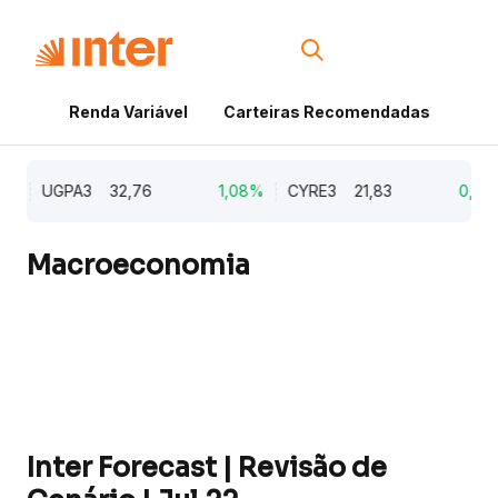
Renda Variável
Carteiras Recomendadas
Cri
UGPA3
32,76
1,08%
CYRE3
21,83
0,97%
Macroeconomia
Inter Forecast | Revisão de