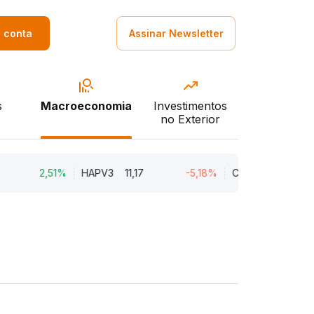
a conta
Assinar Newsletter
s
Macroeconomia
Investimentos
no Exterior
2,51%
HAPV3
11,17
-5,18%
CEAB3
9,34