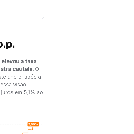
.p.
 elevou a taxa
stra cautela.
O
te ano e, após a
 essa visão
e juros em 5,1% ao