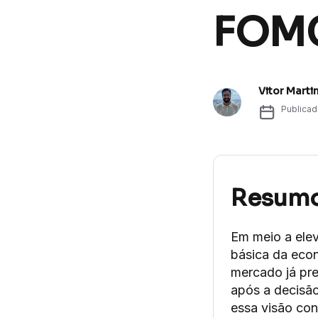
FOMC
Vitor Marti
Publica
Resum
Em meio a elev
básica da eco
mercado já pre
após a decisão,
essa visão con