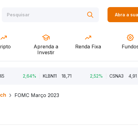
Abra a su
ripto
Aprenda a
Renda Fixa
Fundo
Investir
2,64%
KLBN11
18,71
2,52%
CSNA3
4,91
rch
FOMC Março 2023