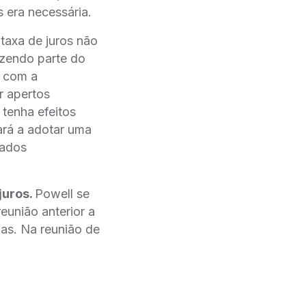
 era necessária.
taxa de juros não
azendo parte do
, com a
ir apertos
 tenha efeitos
ará a adotar uma
dados
juros.
Powell se
união anterior a
ias. Na reunião de