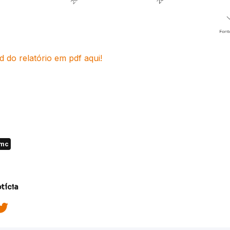
 do relatório em pdf aqui!
mc
tícia