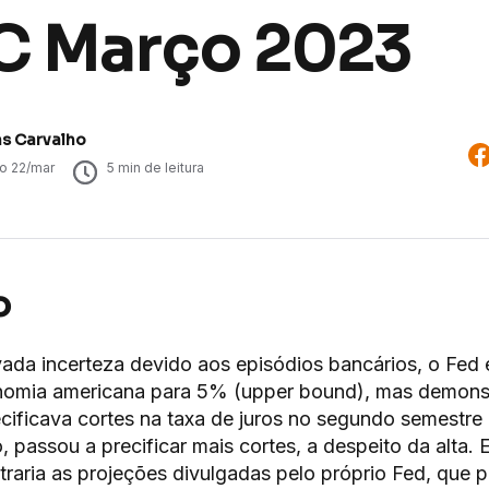
 Março 2023
ns Carvalho
do
22/mar
5
min de leitura
o
ada incerteza devido aos episódios bancários, o Fed 
nomia americana para 5% (upper bound), mas demonst
cificava cortes na taxa de juros no segundo semestre 
 passou a precificar mais cortes, a despeito da alta. 
traria as projeções divulgadas pelo próprio Fed, que p