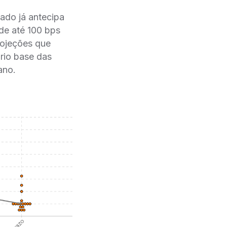
do já antecipa
e até 100 bps
ojeções que
rio base das
ano.