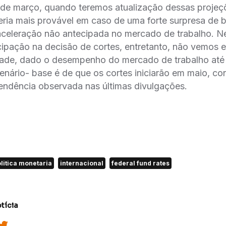
 de março, quando teremos atualização dessas projeç
ria mais provável em caso de uma forte surpresa de bai
celeração não antecipada no mercado de trabalho. N
pação na decisão de cortes, entretanto, não vemos 
dade, dado o desempenho do mercado de trabalho ate
nário- base é de que os cortes iniciarão em maio, co
ndência observada nas últimas divulgações.
litica monetaria
internacional
federal fund rates
tícia