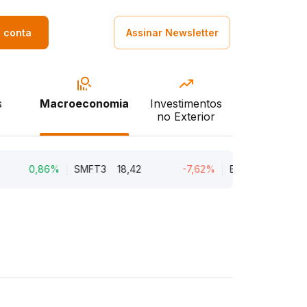
a conta
Assinar Newsletter
s
Macroeconomia
Investimentos
no Exterior
0,86%
SMFT3
18,42
-7,62%
BRAV3
18,45