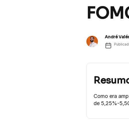
FOMC
André Valé
Publica
Resum
Como era ampl
de 5,25%-5,5