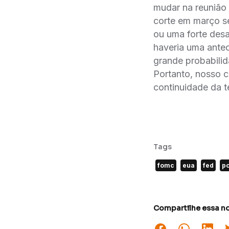
mudar na reunião
corte em março se
ou uma forte desa
haveria uma anteci
grande probabili
Portanto, nosso ce
continuidade da te
Tags
fomc
eua
fed
po
Compartilhe essa no