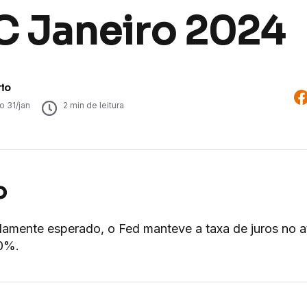
 Janeiro 2024
rio
do
31/jan
2
min de leitura
o
amente esperado, o Fed manteve a taxa de juros no a
0%.