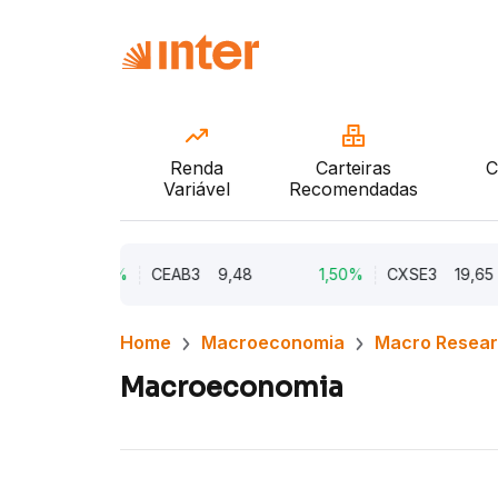
Renda
Carteiras
C
Variável
Recomendadas
2,21%
CEAB3
9,48
1,50%
CXSE3
19,65
Home
Macroeconomia
Macro Resea
Macroeconomia