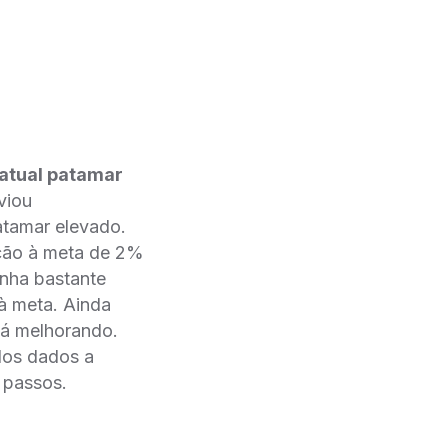
 atual patamar
iviou
atamar elevado.
̧ão à meta de 2%
enha bastante
à meta. Ainda
tá melhorando.
 dos dados a
s passos.