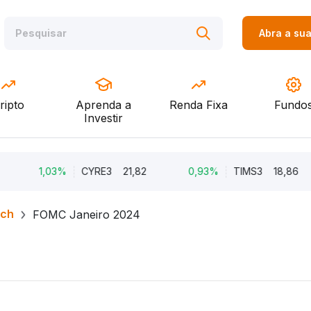
Abra a su
ripto
Aprenda a
Renda Fixa
Fundo
Investir
1,03%
CYRE3
21,82
0,93%
TIMS3
18,86
rch
FOMC Janeiro 2024