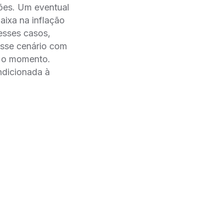
ões. Um eventual
xa na inflação
esses casos,
esse cenário com
́ o momento.
ndicionada à