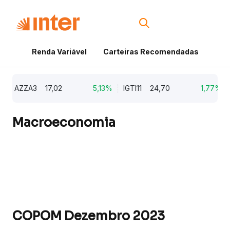
Renda Variável
Carteiras Recomendadas
Cri
AZZA3
17,02
5,13%
IGTI11
24,70
1,77%
N
Macroeconomia
COPOM Dezembro 2023