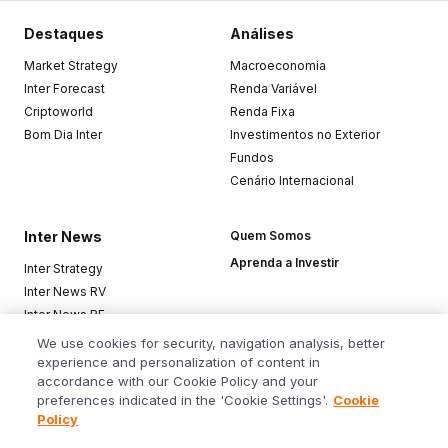
Destaques
Análises
Market Strategy
Macroeconomia
Inter Forecast
Renda Variável
Criptoworld
Renda Fixa
Bom Dia Inter
Investimentos no Exterior
Fundos
Cenário Internacional
Inter News
Quem Somos
Aprenda a Investir
Inter Strategy
Inter News RV
Inter News RF
Top Funds
We use cookies for security, navigation analysis, better
experience and personalization of content in
accordance with our Cookie Policy and your
Baixe o app
preferences indicated in the 'Cookie Settings'.
Cookie
Policy