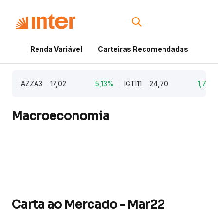
Renda Variável
Carteiras Recomendadas
Cri
%
AZZA3
17,02
5,13%
IGTI11
24,70
1,77%
Macroeconomia
Carta ao Mercado - Mar22