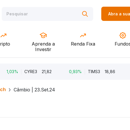
Abra a su
ripto
Aprenda a
Renda Fixa
Fundo
Investir
,03%
CYRE3
21,82
0,93%
TIMS3
18,86
0,
rch
Câmbio | 23.Set.24