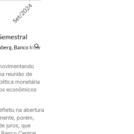
 movimentando
na reunião de
ítica monetária
dos econômicos
fletiu na abertura
mente, porém,
e juros, que
o Banco Central