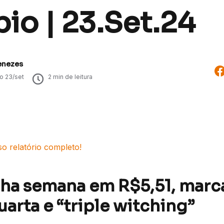
io | 23.Set.24
enezes
do
23/set
2
min de leitura
so relatório completo!
cha semana em R$5,51, marc
arta e “triple witching”