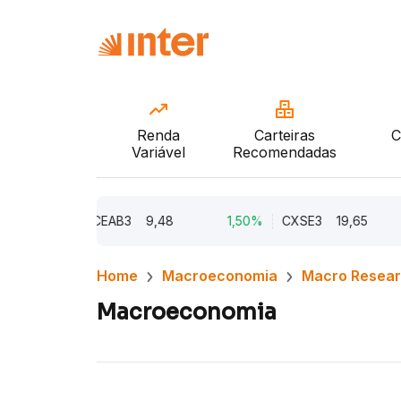
Renda
Carteiras
C
Variável
Recomendadas
2,21%
CEAB3
9,48
1,50%
CXSE3
19,65
1
Home
Macroeconomia
Macro Resea
Macroeconomia