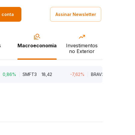
a conta
Assinar Newsletter
s
Macroeconomia
Investimentos
no Exterior
86%
SMFT3
18,42
-7,62%
BRAV3
18,45
-5,