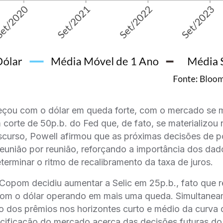
eçou com o dólar em queda forte, com o mercado se
 corte de 50p.b. do Fed que, de fato, se materializou 
curso, Powell afirmou que as próximas decisões de pol
eunião por reunião, reforçando a importância dos da
terminar o ritmo de recalibramento da taxa de juros.
opom decidiu aumentar a Selic em 25p.b., fato que re
com o dólar operando em mais uma queda. Simultanea
dos prêmios nos horizontes curto e médio da curva d
cificação do mercado acerca das decisões futuras d