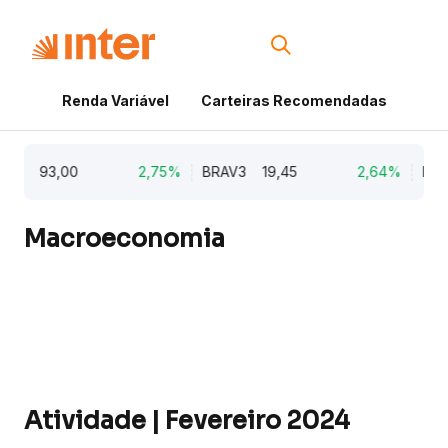
Renda Variável
Carteiras Recomendadas
Cri
93,00
2,75%
BRAV3
19,45
2,64%
KLBN11
Macroeconomia
Atividade | Fevereiro 2024