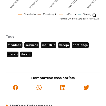
Tags
atividade
serviços
indústria
varejo
confiança
macro
ibc-br
Compartilhe essa notícia