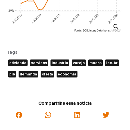
Tags
atividade
servicos
industria
varejo
macro
ibc-br
pib
demanda
oferta
economia
Compartilhe essa notícia