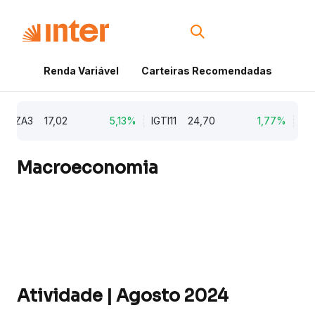
Renda Variável
Carteiras Recomendadas
Cri
ZA3
17,02
5,13%
IGTI11
24,70
1,77%
NATU3
Macroeconomia
Atividade | Agosto 2024