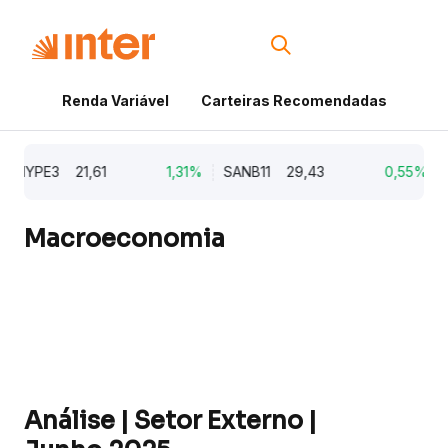
Renda Variável
Carteiras Recomendadas
Cri
HYPE3
21,61
1,31%
SANB11
29,43
0,55%
CO
Macroeconomia
Análise | Setor Externo |