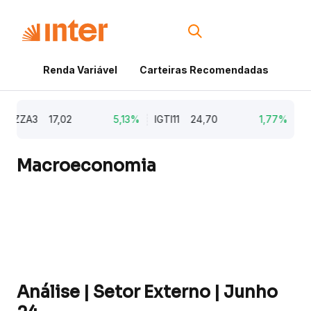
Renda Variável
Carteiras Recomendadas
Cri
AZZA3
17,02
5,13%
IGTI11
24,70
1,77%
NAT
Macroeconomia
Análise | Setor Externo | Junho