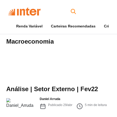
Renda Variável
Carteiras Recomendadas
Cripto
Macroeconomia
Análise | Setor Externo | Fev22
Daniel Arruda
Publicado
29/abr
5
min de leitura