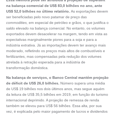
Essa melhora pode ser atribuída à projeção de superávit
na balança comercial de US$ 83,0 bilhões no ano, ante
US$ 52,0 bilhões no último relatório.
As exportações devem
ser beneficiadas pelo novo patamar de preço das
commodities,
em especial de petróleo e grãos, o que justifica o
saldo elevado na balança comercial. No entanto, os volumes
exportados devem desacelerar na margem, tendo em vista as
expectativas marginalmente piores para a soja e para a
indústria extrativa. Já as importações devem ter avanço mais
moderado, refletindo os preços mais altos de combustíveis e
fertilizantes, mas compensadas pela redução dos volumes
atrelada à retração esperada para a indústria de
transformação doméstica.
Na balança de serviços, o Banco Central mantém projeção
de déficit de US$ 26,0 bilhões.
Número supera uma média
de US$ 19 bilhões nos dois últimos anos, mas segue aquém
da leitura de US$ 35,5 bilhões em 2019, em função do turismo
internacional deprimido. A projeção de remessa de renda
também se elevou para US$ 56 bilhões. Essa alta, por sua
vez, é explicada pelo maior pagamento de lucros e dividendos