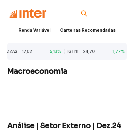
Renda Variável
Carteiras Recomendadas
Cri
ZZA3
17,02
5,13%
IGTI11
24,70
1,77%
NAT
Macroeconomia
Análise | Setor Externo | Dez.24