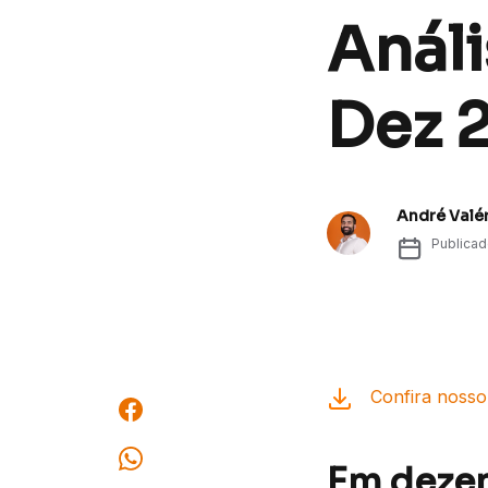
Análi
Dez 
André Valé
Publica
Confira nosso 
Em dezem