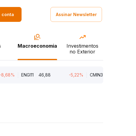
a conta
Assinar Newsletter
s
Macroeconomia
Investimentos
no Exterior
%
ENGI11
46,88
-5,22%
CMIN3
5,45
-5,22%