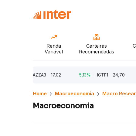
Renda
Carteiras
C
Variável
Recomendadas
9,79%
AZZA3
17,02
5,13%
IGTI11
24,70
1,
Home
Macroeconomia
Macro Resea
Macroeconomia