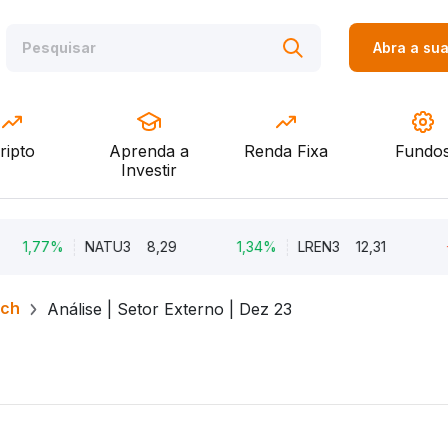
Abra a su
ripto
Aprenda a
Renda Fixa
Fundo
Investir
77%
NATU3
8,29
1,34%
LREN3
12,31
-8,68
rch
Análise | Setor Externo | Dez 23