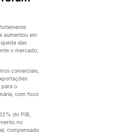
 fortemente
ial aumentou em
e queda das
ente o mercado,
eiros comerciais,
portações
 para o
mária, com foco
1,32% do PIB,
imento no
cial, compensado