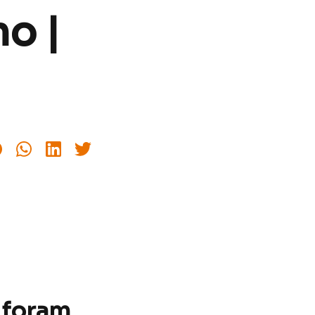
no |
 foram