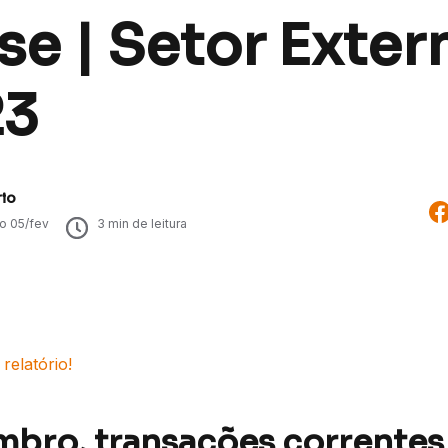
se | Setor Exter
23
rio
do
05/fev
3
min de leitura
relatório!
bro, transações correntes