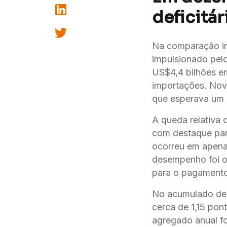
deficitá
Na comparação in
impulsionado pelo
US$4,4 bilhões 
importações. No
que esperava um de
A queda relativa d
com destaque par
ocorreu em apenas
desempenho foi o 
para o pagamento 
No acumulado de 1
cerca de 1,15 po
agregado anual fo