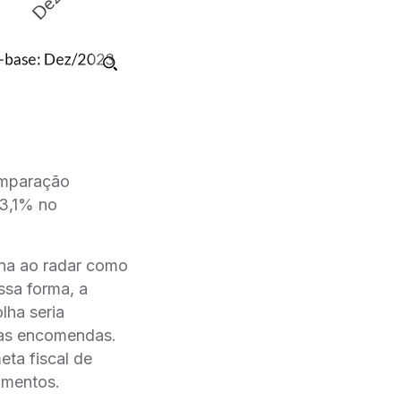
paração
23,1% no
rna ao radar como
ssa forma, a
lha seria
nas encomendas.
ta fiscal de
gamentos.