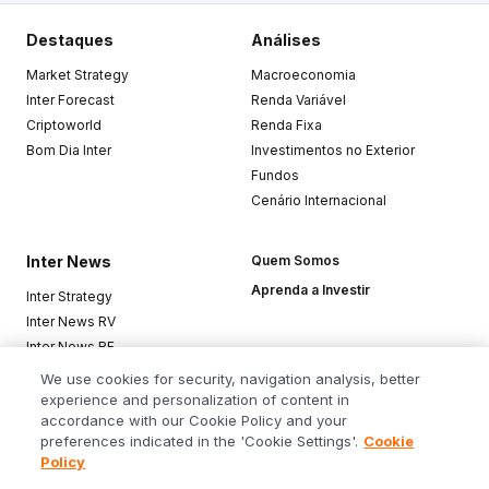
Destaques
Análises
Market Strategy
Macroeconomia
Inter Forecast
Renda Variável
Criptoworld
Renda Fixa
Bom Dia Inter
Investimentos no Exterior
Fundos
Cenário Internacional
Inter News
Quem Somos
Aprenda a Investir
Inter Strategy
Inter News RV
Inter News RF
Top Funds
We use cookies for security, navigation analysis, better
experience and personalization of content in
accordance with our Cookie Policy and your
Baixe o app
preferences indicated in the 'Cookie Settings'.
Cookie
Policy