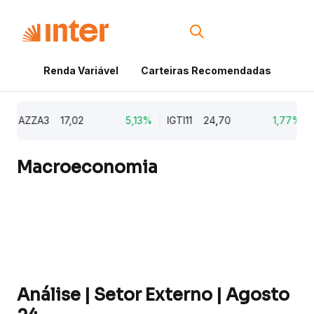
Renda Variável
Carteiras Recomendadas
Cri
AZZA3
17,02
5,13%
IGTI11
24,70
1,77%
N
Macroeconomia
Análise | Setor Externo | Agosto