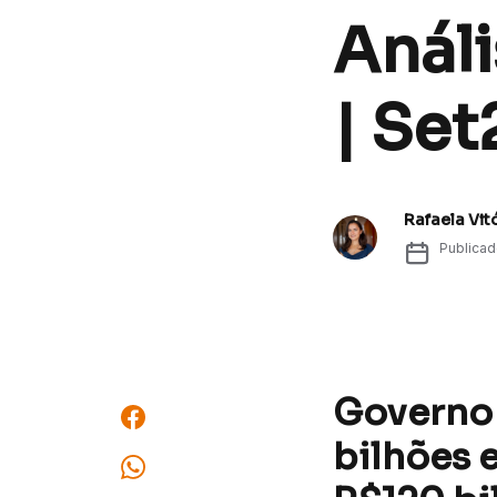
Análi
| Set
Rafaela Vit
Publica
Governo 
bilhões 