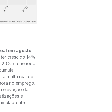
real em agosto
 ter crescido 14%
e 20% no período
acumula
ntam alta real de
hora no emprego,
 elevação da
tizações e
umulado até