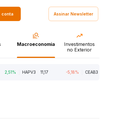
a conta
Assinar Newsletter
s
Macroeconomia
Investimentos
no Exterior
1%
HAPV3
11,17
-5,18%
CEAB3
9,34
-3,91%