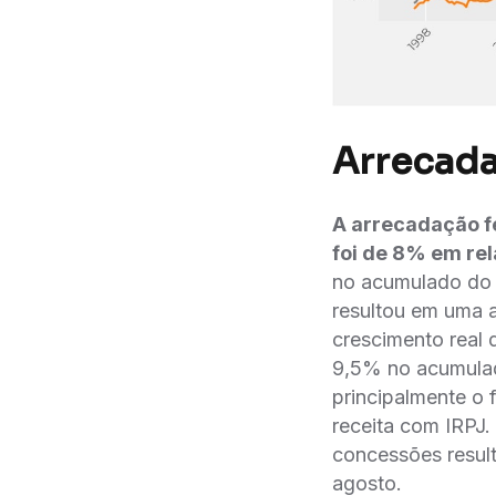
Arrecada
A arrecadação 
foi de 8% em rel
no acumulado do a
resultou em uma a
crescimento real 
9,5% no acumulad
principalmente o 
receita com IRPJ. 
concessões resu
agosto.