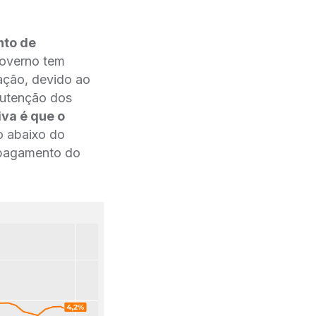
nto de
overno tem
ção, devido ao
utenção dos
va é que o
o abaixo do
o pagamento do