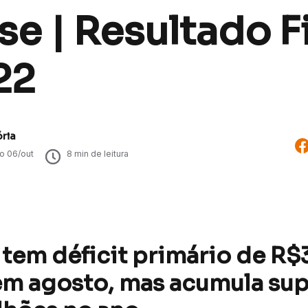
se | Resultado F
22
ória
do
06/out
8
min de leitura
tem déficit primário de R$
em agosto, mas acumula sup