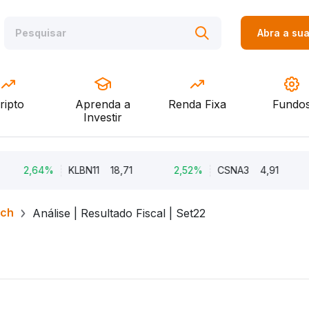
Abra a su
ripto
Aprenda a
Renda Fixa
Fundo
Investir
,64%
KLBN11
18,71
2,52%
CSNA3
4,91
2,5
rch
Análise | Resultado Fiscal | Set22