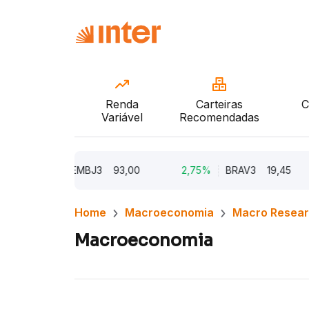
Renda
Carteiras
C
Variável
Recomendadas
5,62%
EMBJ3
93,00
2,75%
BRAV3
19,45
2
Home
Macroeconomia
Macro Resea
Macroeconomia