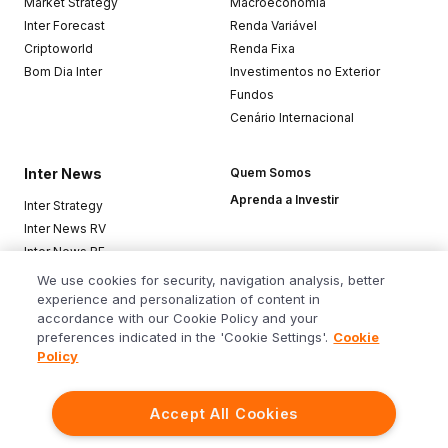
Market Strategy
Macroeconomia
Inter Forecast
Renda Variável
Criptoworld
Renda Fixa
Bom Dia Inter
Investimentos no Exterior
Fundos
Cenário Internacional
Inter News
Quem Somos
Aprenda a Investir
Inter Strategy
Inter News RV
Inter News RF
Top Funds
We use cookies for security, navigation analysis, better
experience and personalization of content in
accordance with our Cookie Policy and your
Baixe o app
preferences indicated in the 'Cookie Settings'.
Cookie
Policy
Accept All Cookies
Siga o Inter