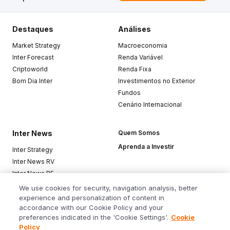
Destaques
Análises
Market Strategy
Macroeconomia
Inter Forecast
Renda Variável
Criptoworld
Renda Fixa
Bom Dia Inter
Investimentos no Exterior
Fundos
Cenário Internacional
Inter News
Quem Somos
Aprenda a Investir
Inter Strategy
Inter News RV
Inter News RF
Top Funds
We use cookies for security, navigation analysis, better
experience and personalization of content in
accordance with our Cookie Policy and your
Baixe o app
preferences indicated in the 'Cookie Settings'.
Cookie
Policy