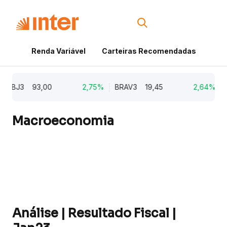
Renda Variável
Carteiras Recomendadas
Cri
MBJ3
93,00
2,75%
BRAV3
19,45
2,64%
KL
Macroeconomia
Análise | Resultado Fiscal |