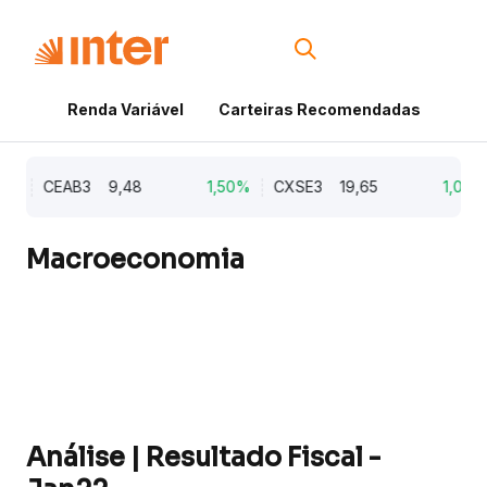
Renda Variável
Carteiras Recomendadas
Cri
1%
CEAB3
9,48
1,50%
CXSE3
19,65
1,03%
Macroeconomia
Análise | Resultado Fiscal -