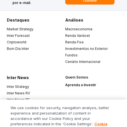
Cadastrar
por e-mail.
Destaques
Análises
Market Strategy
Macroeconomia
Inter Forecast
Renda Variável
Criptoworld
Renda Fixa
Bom Dia Inter
Investimentos no Exterior
Fundos
Cenário Internacional
Inter News
Quem Somos
Aprenda a Investir
Inter Strategy
Inter News RV
Inter News RF
Top Funds
We use cookies for security, navigation analysis, better
experience and personalization of content in
accordance with our Cookie Policy and your
Baixe o app
preferences indicated in the 'Cookie Settings'.
Cookie