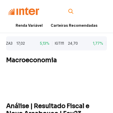
Renda Variável
Carteiras Recomendadas
Cri
ZZA3
17,02
5,13%
IGTI11
24,70
1,77%
NAT
Macroeconomia
Análise | Resultado Fiscal e