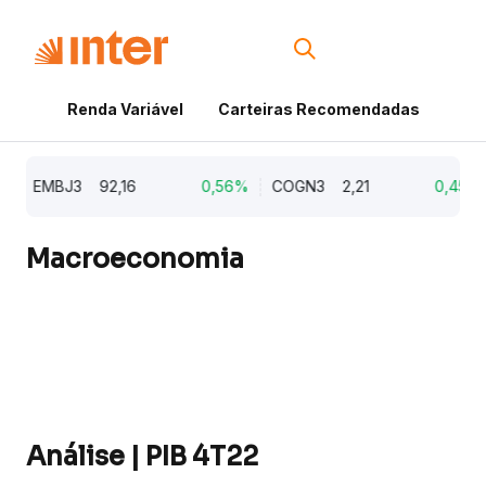
Renda Variável
Carteiras Recomendadas
Cri
EMBJ3
92,16
0,56%
COGN3
2,21
0,45%
Macroeconomia
Análise | PIB 4T22