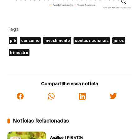
Tags
pib
consumo
investimento
contas nacionais
juros
trimestre
Compartilhe essa notícia
Notícias Relacionadas
Análise | PIB 4T24