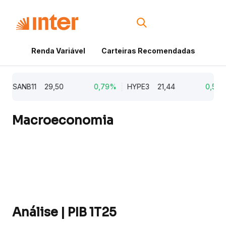
Renda Variável
Carteiras Recomendadas
Cri
SANB11
29,50
0,79%
HYPE3
21,44
0,52%
Macroeconomia
Análise | PIB 1T25