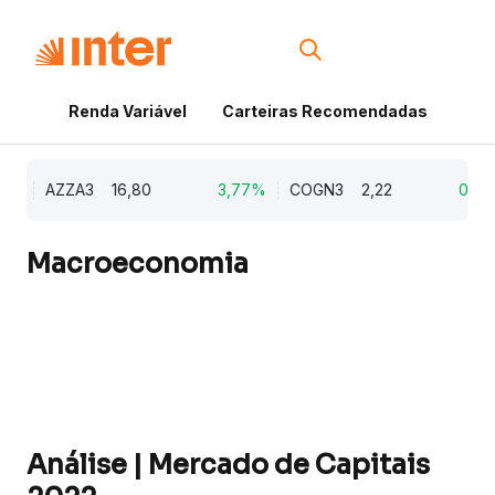
Renda Variável
Carteiras Recomendadas
Cri
%
AZZA3
16,80
3,77%
COGN3
2,22
0,91%
Macroeconomia
Análise | Mercado de Capitais