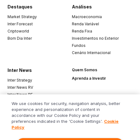
Destaques
Análises
Market Strategy
Macroeconomia
Inter Forecast
Renda Variável
Criptoworld
Renda Fixa
Bom Dia Inter
Investimentos no Exterior
Fundos
Cenário Internacional
Inter News
Quem Somos
Aprenda a Investir
Inter Strategy
Inter News RV
Inter News RF
Top Funds
We use cookies for security, navigation analysis, better
experience and personalization of content in
accordance with our Cookie Policy and your
Baixe o app
preferences indicated in the 'Cookie Settings'.
Cookie
Policy