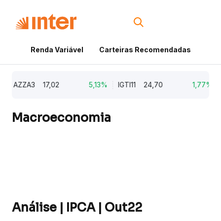
Renda Variável
Carteiras Recomendadas
Cri
AZZA3
17,02
5,13%
IGTI11
24,70
1,77%
N
Macroeconomia
Análise | IPCA | Out22