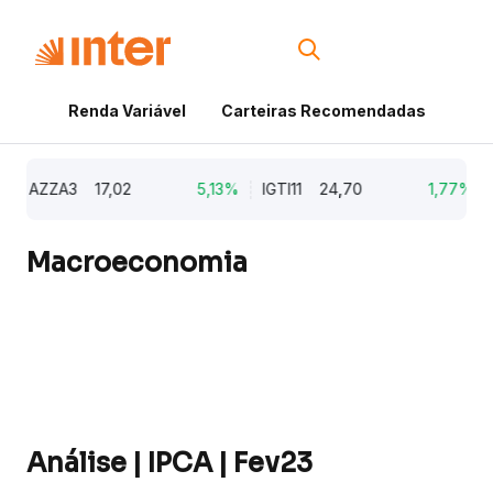
Renda Variável
Carteiras Recomendadas
Cri
AZZA3
17,02
5,13%
IGTI11
24,70
1,77%
N
Macroeconomia
Análise | IPCA | Fev23