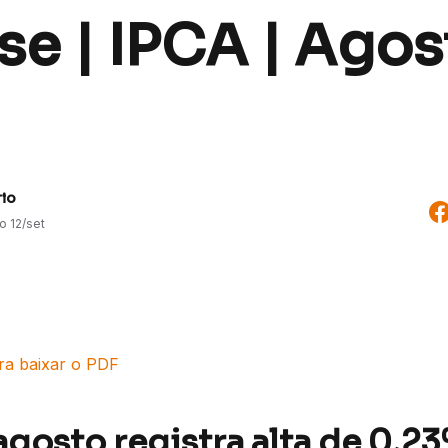
se | IPCA | Ago
rio
do
12/set
ara baixar o PDF
agosto registra alta de 0,2