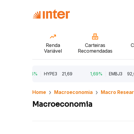
Renda
Carteiras
C
Variável
Recomendadas
9,96%
HYPE3
21,69
1,69%
EMBJ3
92,08
Home
Macroeconomia
Macro Resea
Macroeconomia