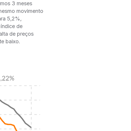
timos 3 meses
O mesmo movimento
ara 5,2%,
índice de
alta de preços
e baixo.