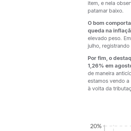
item, e nela obs
patamar baixo.
O bom comportam
queda na inflaç
elevado peso. Em
julho, registrand
Por fim, o desta
1,26% em agost
de maneira anticí
estamos vendo a 
à volta da tribut