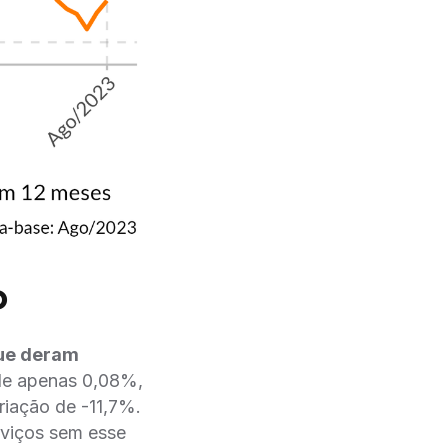
o
que deram
 de apenas 0,08%,
riação de -11,7%.
rviços sem esse