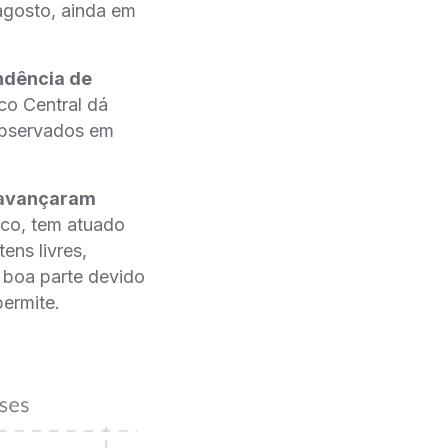
agosto, ainda em
ndência de
co Central dá
observados em
e avançaram
ico, tem atuado
ens livres,
 boa parte devido
permite.