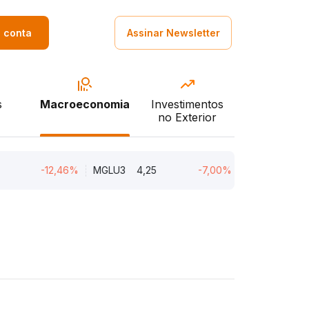
a conta
Assinar Newsletter
s
Macroeconomia
Investimentos
no Exterior
-12,46%
MGLU3
4,25
-7,00%
ENGI11
46,94