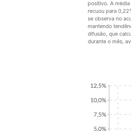
positivo. A médi
recuou para 0,22
se observa no ac
mantendo tendênc
difusão, que calc
durante o mês, a