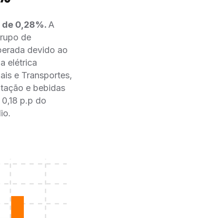
a de 0,28%.
A
grupo de
sperada devido ao
a elétrica
ais e Transportes,
ntação e bebidas
0,18 p.p do
io.