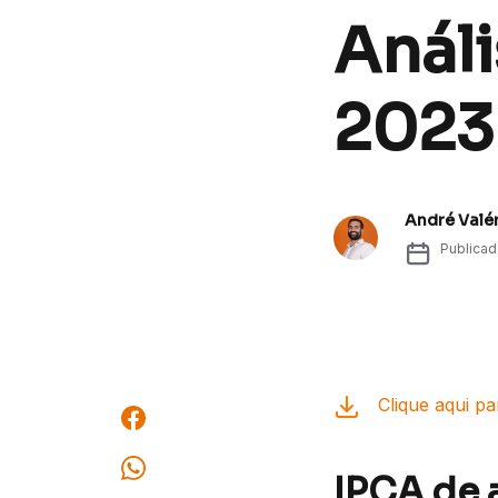
Análi
2023
André Valé
Publica
Clique aqui p
IPCA de 