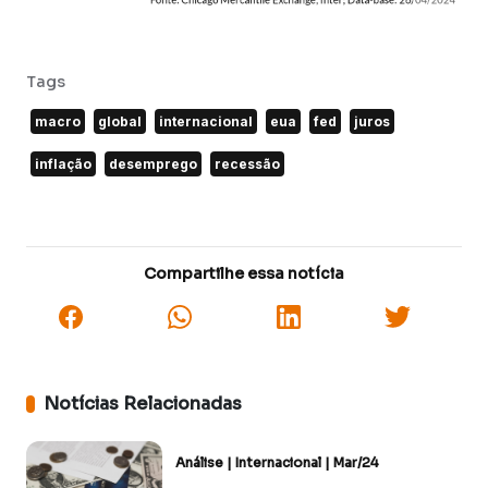
Tags
macro
global
internacional
eua
fed
juros
inflação
desemprego
recessão
Compartilhe essa notícia
Notícias Relacionadas
Análise | Internacional | Mar/24