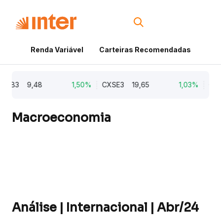
Renda Variável
Carteiras Recomendadas
Cri
B3
9,48
1,50%
CXSE3
19,65
1,03%
CYRE3
Macroeconomia
Análise | Internacional | Abr/24