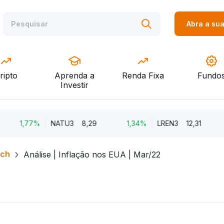
Abra a su
ripto
Aprenda a
Renda Fixa
Fundo
Investir
1,77%
NATU3
8,29
1,34%
LREN3
12,31
-8,
rch
Análise | Inflação nos EUA | Mar/22