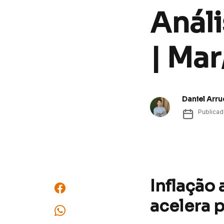
Análi
| Mar
Daniel Arr
Publica
Inflação
acelera 