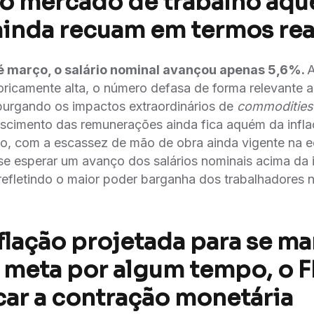
o mercado de trabalho aqu
 ainda recuam em termos rea
é março, o salário nominal avançou apenas 5,6%.
A
toricamente alta, o número defasa de forma relevante a
rgando os impactos extraordinários de
commodities
escimento das remunerações ainda fica aquém da infl
o, com a escassez de mão de obra ainda vigente na 
e esperar um avanço dos salários nominais acima da 
efletindo o maior poder barganha dos trabalhadores 
flação projetada para se ma
 meta por algum tempo, o 
icar a contração monetária