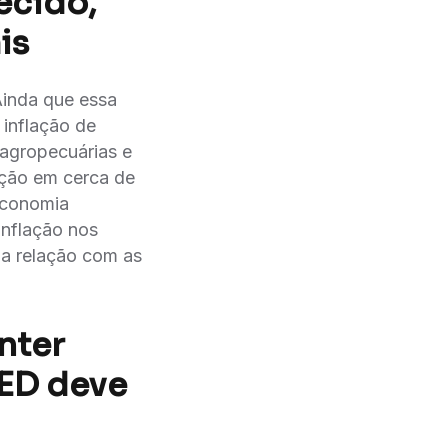
ecido,
is
inda que essa
 inflação de
agropecuárias e
ação em cerca de
economia
inflação nos
na relação com as
nter
FED deve