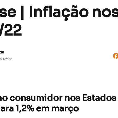
se | Inflação no
/22
uda
do
12/abr
 ao consumidor nos Estados
para 1,2% em março