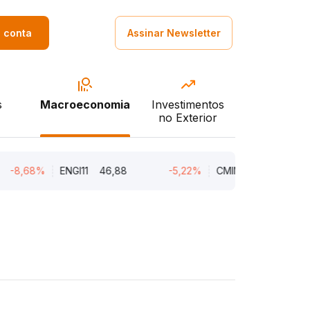
a conta
Assinar Newsletter
s
Macroeconomia
Investimentos
no Exterior
68%
ENGI11
46,88
-5,22%
CMIN3
5,45
-5,2