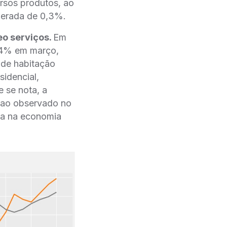
ersos produtos, ao
derada de 0,3%.
eo serviços.
Em
7,4% em março,
 de habitação
sidencial,
 se nota, a
r ao observado no
ria na economia