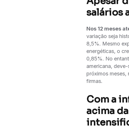
Apesar d
salários
Nos 12 meses at
variação seja his
8,5%. Mesmo expu
energéticas, o cr
0,85%. No entant
americana, deve-s
próximos meses, r
firmas.
Com a in
acima da
intensif