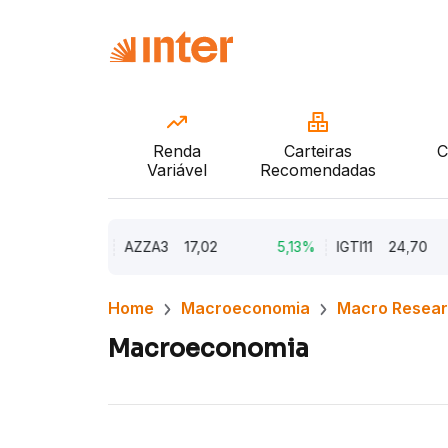
Renda
Carteiras
C
Variável
Recomendadas
9,79%
AZZA3
17,02
5,13%
IGTI11
24,70
Home
Macroeconomia
Macro Resea
Macroeconomia