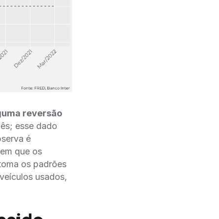
alguma reversão
mês; esse dado
bserva é
 em que os
etoma os padrões
 veículos usados,