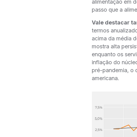
alimentação em do
passo que a alim
Vale destacar ta
termos anualizado
acima da média de
mostra alta persi
enquanto os serv
inflação do núcle
pré-pandemia, o q
americana.