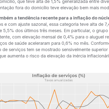
micílio, que teve alta de 1,5% generalizada entre div
entação fora do domicílio teve elevação bem mais mo
mbém a tendência recente para a inflação do núcl
s e com ajuste sazonal, essa categoria teve alta de 
 5,5% dos últimos três meses. Em particular, o grupo
stente, com elevação mensal de 0,4% para o aluguel re
iços de saúde aceleraram para 0,6% no mês. Conforme
o de serviços tem se mostrado sensivelmente superio
ue aumenta o risco da elevação da inércia inflacioná