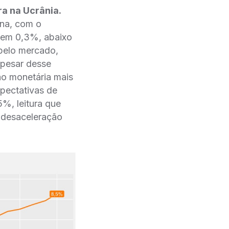
ra na Ucrânia.
ina, com o
u em 0,3%, abaixo
 pelo mercado,
Apesar desse
ão monetária mais
pectativas de
%, leitura que
e desaceleração