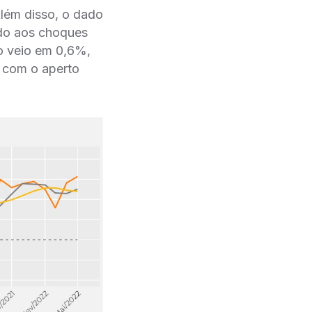
lém disso, o dado
iado aos choques
ão veio em 0,6%,
r com o aperto