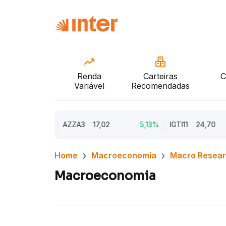
Renda
Carteiras
C
Variável
Recomendadas
9,79%
AZZA3
17,02
5,13%
IGTI11
24,70
Home
Macroeconomia
Macro Resea
Macroeconomia