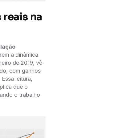
reais na
ação
 bem a dinâmica
eiro de 2019, vê-
́odo, com ganhos
Essa leitura,
plica que o
tando o trabalho