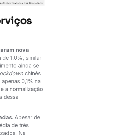
erviços
ntaram nova
a de 1,0%, similar
vimento ainda se
lockdown
chinês
u apenas 0,1% na
e a normalização
ns dessa
vadas.
Apesar de
dia de três
izados. Na