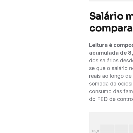
Salário 
comparaç
Leitura é compos
acumulada de 8,
dos salários desd
se que o salário
reais ao longo de
somada da ociosid
consumo das famí
do FED de controla