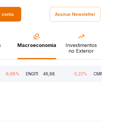
a conta
Assinar Newsletter
s
Macroeconomia
Investimentos
no Exterior
68%
ENGI11
46,88
-5,22%
CMIN3
5,45
-5,2