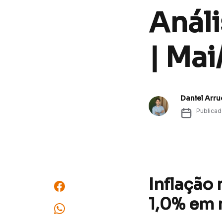
Análi
| Mai
Daniel Arr
Publica
Inflação
1,0% em 