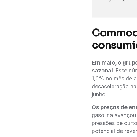
Commodit
consumi
Em maio, o grupo
sazonal.
Esse nú
1,0% no mês de ab
desaceleração n
junho.
Os preços de en
gasolina avanço
pressões de curto
potencial de reve