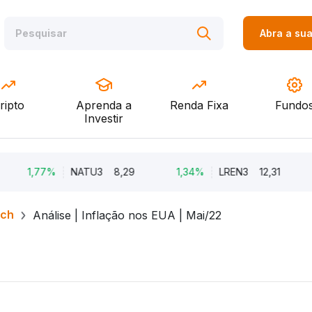
Abra a su
ripto
Aprenda a
Renda Fixa
Fundo
Investir
1,77%
NATU3
8,29
1,34%
LREN3
12,31
-8,
rch
Análise | Inflação nos EUA | Mai/22