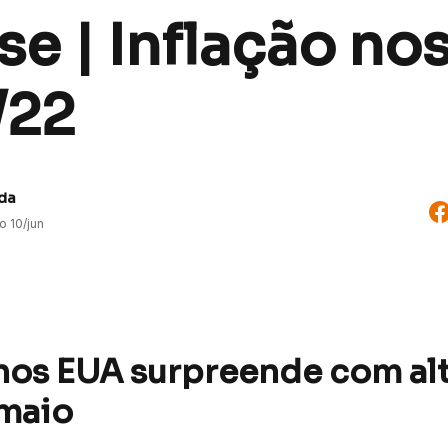
se | Inflação no
/22
uda
do
10/jun
 nos EUA surpreende com al
maio