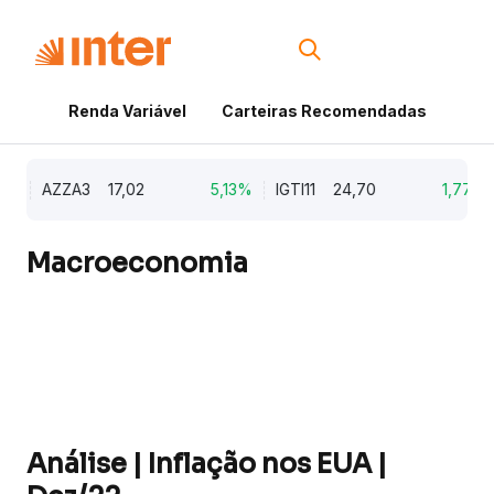
Renda Variável
Carteiras Recomendadas
Cri
%
AZZA3
17,02
5,13%
IGTI11
24,70
1,77%
Macroeconomia
Análise | Inflação nos EUA |