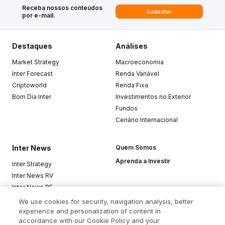
Receba nossos conteúdos
Cadastrar
por e-mail.
Destaques
Análises
Market Strategy
Macroeconomia
Inter Forecast
Renda Variável
Criptoworld
Renda Fixa
Bom Dia Inter
Investimentos no Exterior
Fundos
Cenário Internacional
Inter News
Quem Somos
Aprenda a Investir
Inter Strategy
Inter News RV
Inter News RF
Top Funds
We use cookies for security, navigation analysis, better
experience and personalization of content in
accordance with our Cookie Policy and your