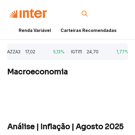
Renda Variável
Carteiras Recomendadas
Cri
AZZA3
17,02
5,13%
IGTI11
24,70
1,77%
N
Macroeconomia
Análise | Inflação | Agosto 2025