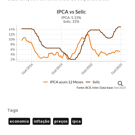
Tags
economia
inflação
preços
ipca