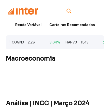
Renda Variável
Carteiras Recomendadas
Cri
0%
COGN3
2,28
3,64%
HAPV3
11,43
2,70
Macroeconomia
Análise | INCC | Março 2024