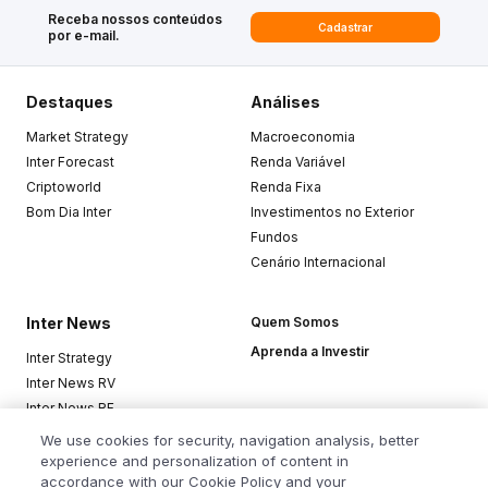
Receba nossos conteúdos
Cadastrar
por e-mail.
Destaques
Análises
Market Strategy
Macroeconomia
Inter Forecast
Renda Variável
Criptoworld
Renda Fixa
Bom Dia Inter
Investimentos no Exterior
Fundos
Cenário Internacional
Inter News
Quem Somos
Aprenda a Investir
Inter Strategy
Inter News RV
Inter News RF
Top Funds
We use cookies for security, navigation analysis, better
experience and personalization of content in
accordance with our Cookie Policy and your