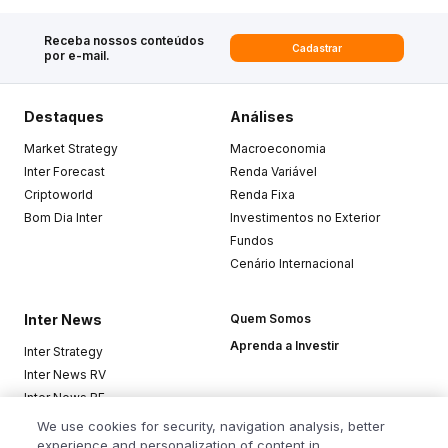
Receba nossos conteúdos
Cadastrar
por e-mail.
Destaques
Análises
Market Strategy
Macroeconomia
Inter Forecast
Renda Variável
Criptoworld
Renda Fixa
Bom Dia Inter
Investimentos no Exterior
Fundos
Cenário Internacional
Inter News
Quem Somos
Aprenda a Investir
Inter Strategy
Inter News RV
Inter News RF
Top Funds
We use cookies for security, navigation analysis, better
experience and personalization of content in