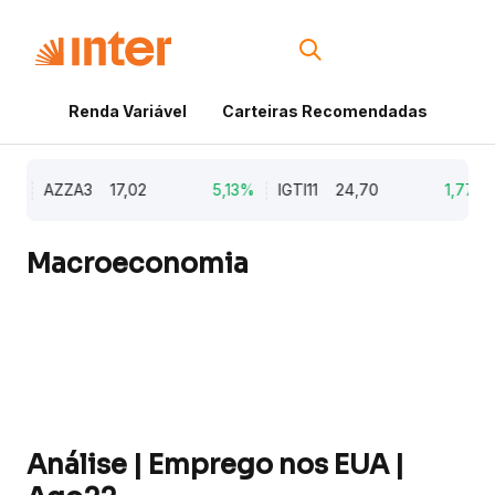
Renda Variável
Carteiras Recomendadas
Cri
%
AZZA3
17,02
5,13%
IGTI11
24,70
1,77%
Macroeconomia
Análise | Emprego nos EUA |