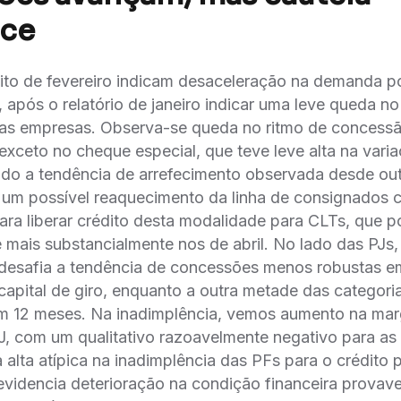
ce
to de fevereiro indicam desaceleração na demanda po
, após o relatório de janeiro indicar uma leve queda no
as empresas. Observa-se queda no ritmo de concessã
exceto no cheque especial, que teve leve alta na var
indo a tendência de arrefecimento observada desde ou
a um possível reaquecimento da linha de consignados
ara liberar crédito desta modalidade para CLTs, que 
mais substancialmente nos de abril. No lado das PJs
desafia a tendência de concessões menos robustas e
 capital de giro, enquanto a outra metade das categor
m 12 meses. Na inadimplência, vemos aumento na ma
J, com um qualitativo razoavelmente negativo para as 
alta atípica na inadimplência das PFs para o crédito 
videncia deterioração na condição financeira provav