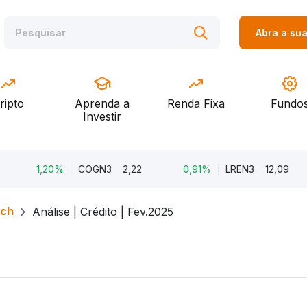
Abra a su
ripto
Aprenda a
Renda Fixa
Fundo
Investir
1,20%
COGN3
2,22
0,91%
LREN3
12,09
-
rch
Análise | Crédito | Fev.2025