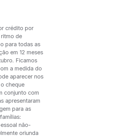
r crédito por
 ritmo de
o para todas as
iação em 12 meses
tubro. Ficamos
 com a medida do
pode aparecer nos
, o cheque
m conjunto com
ias apresentaram
rgem para as
famílias:
pessoal não-
elmente oriunda