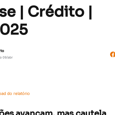
se | Crédito |
2025
rio
do
09/abr
ad do relatório
es avançam, mas cautela