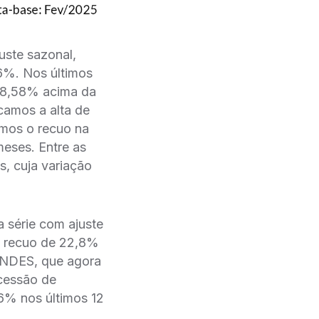
uste sazonal,
6%. Nos últimos
e 8,58% acima da
camos a alta de
amos o recuo na
meses. Entre as
, cuja variação
 série com ajuste
o recuo de 22,8%
 BNDES, que agora
cessão de
,6% nos últimos 12