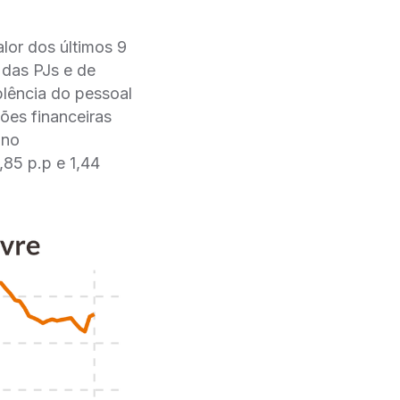
lor dos últimos 9
 das PJs e de
plência do pessoal
ões financeiras
 no
85 p.p e 1,44