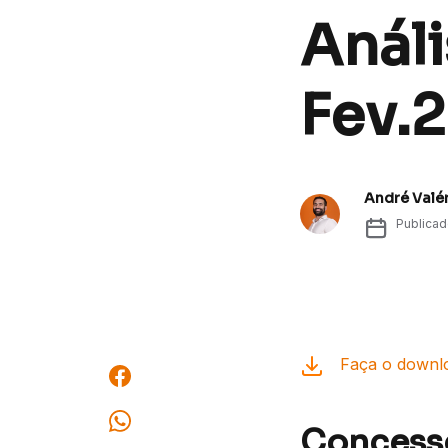
Análi
Fev.
André Valé
Publica
Faça o downlo
Concessõ