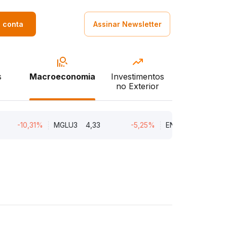
a conta
Assinar Newsletter
s
Macroeconomia
Investimentos
no Exterior
10,31%
MGLU3
4,33
-5,25%
ENGI11
47,05
-