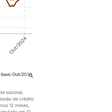
te sazonal,
essão de crédito
imos 12 meses,
cumulado em 12