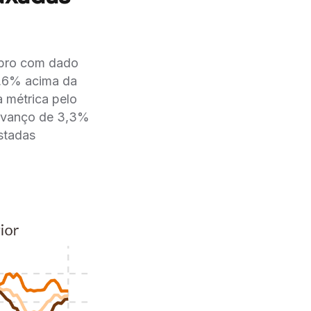
mbro com dado
9,6% acima da
 métrica pelo
 avanço de 3,3%
stadas