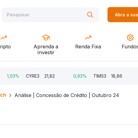
Abra a su
ripto
Aprenda a
Renda Fixa
Fundo
Investir
03%
CYRE3
21,82
0,93%
TIMS3
18,86
0,86
rch
Análise | Concessão de Crédito | Outubro 24