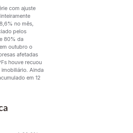
rie com ajuste
 inteiramente
28,6% no mês,
ciado pelos
se 80% da
 em outubro o
presas afetadas
 PFs houve recuou
 imobiliário. Ainda
 acumulado em 12