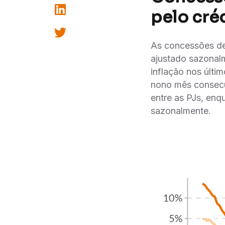
pelo cré
As concessões de
ajustado sazonal
inflação nos últi
nono mês consecu
entre as PJs, enq
sazonalmente.