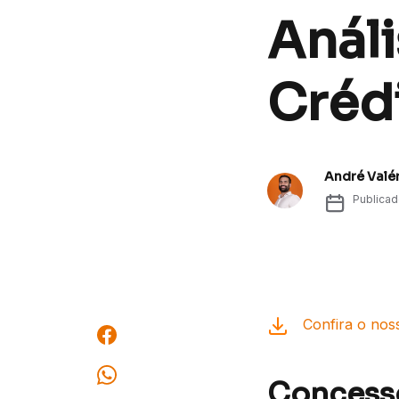
Anál
Créd
André Valé
Publica
Confira o noss
Concess