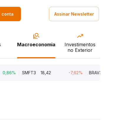
a conta
Assinar Newsletter
s
Macroeconomia
Investimentos
no Exterior
%
SMFT3
18,42
-7,62%
BRAV3
18,45
-5,1