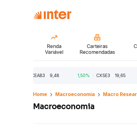
Renda
Carteiras
C
Variável
Recomendadas
2,21%
CEAB3
9,48
1,50%
CXSE3
19,65
1,
Home
Macroeconomia
Macro Resea
Macroeconomia