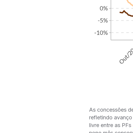
As concessões de 
refletindo avanço
livre entre as PF
nono mês consecu