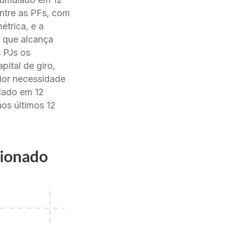
entre as PFs, com
trica, e a
 que alcança
s PJs os
pital de giro,
ior necessidade
lado em 12
os últimos 12