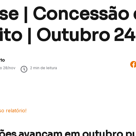
ise | Concessão
ito | Outubro 24
rio
do
28/nov
2
min de leitura
o relatório!
ões avançam em outubro p