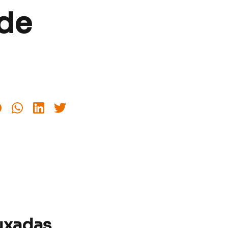
 de
uxadas