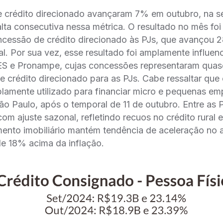
 crédito direcionado avançaram 7% em outubro, na sé
alta consecutiva nessa métrica. O resultado no mês foi
oncessão de crédito direcionado às PJs, que avançou 
l. Por sua vez, esse resultado foi amplamente influen
ES e Pronampe, cujas concessões representaram qua
e crédito direcionado para as PJs. Cabe ressaltar que
lamente utilizado para financiar micro e pequenas em
o Paulo, após o temporal de 11 de outubro. Entre as
m ajuste sazonal, refletindo recuos no crédito rural e
amento imobiliário mantém tendência de aceleração no
de 18% acima da inflação.