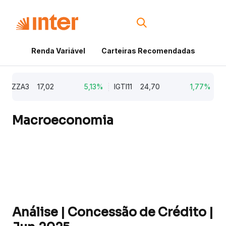
Renda Variável
Carteiras Recomendadas
Cri
ZZA3
17,02
5,13%
IGTI11
24,70
1,77%
NAT
Macroeconomia
Análise | Concessão de Crédito |