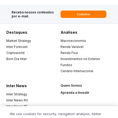
Receba nossos conteúdos
Cadastrar
por e-mail.
Destaques
Análises
Market Strategy
Macroeconomia
Inter Forecast
Renda Variável
Criptoworld
Renda Fixa
Bom Dia Inter
Investimentos no Exterior
Fundos
Cenário Internacional
Inter News
Quem Somos
Aprenda a Investir
Inter Strategy
Inter News RV
Inter News RF
Top Funds
We use cookies for security, navigation analysis, better