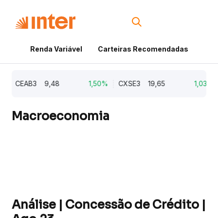
Renda Variável
Carteiras Recomendadas
Cri
CEAB3
9,48
1,50%
CXSE3
19,65
1,03%
Macroeconomia
Análise | Concessão de Crédito |