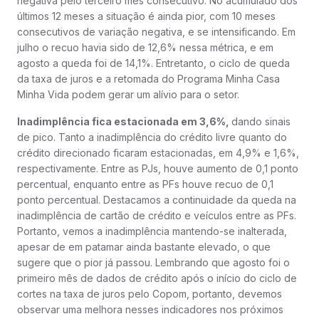
negativa pelo terceiro mês consecutivo. No acumulado dos
últimos 12 meses a situação é ainda pior, com 10 meses
consecutivos de variação negativa, e se intensificando. Em
julho o recuo havia sido de 12,6% nessa métrica, e em
agosto a queda foi de 14,1%. Entretanto, o ciclo de queda
da taxa de juros e a retomada do Programa Minha Casa
Minha Vida podem gerar um alívio para o setor.
Inadimplência fica estacionada em 3,6%,
dando sinais
de pico. Tanto a inadimplência do crédito livre quanto do
crédito direcionado ficaram estacionadas, em 4,9% e 1,6%,
respectivamente. Entre as PJs, houve aumento de 0,1 ponto
percentual, enquanto entre as PFs houve recuo de 0,1
ponto percentual. Destacamos a continuidade da queda na
inadimplência de cartão de crédito e veículos entre as PFs.
Portanto, vemos a inadimplência mantendo-se inalterada,
apesar de em patamar ainda bastante elevado, o que
sugere que o pior já passou. Lembrando que agosto foi o
primeiro mês de dados de crédito após o início do ciclo de
cortes na taxa de juros pelo Copom, portanto, devemos
observar uma melhora nesses indicadores nos próximos