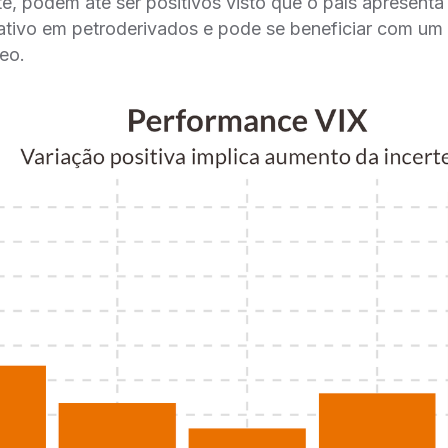
ite, podem até ser positivos visto que o país apresenta
cativo em petroderivados e pode se beneficiar com um 
leo.