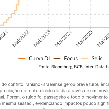
o do conflito iraniano-israelense gerou breve turbulên
epreciação do real no início do dia através de um mov
nal. Porém, o ruído foi passageiro e todo o movimento 
a mesma sessão , evidenciando impactos pouco signif