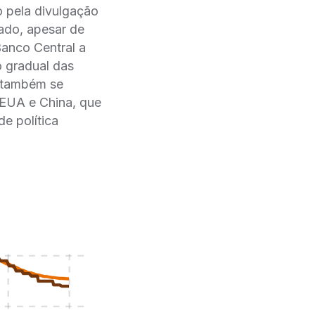
o pela divulgação
ado, apesar de
Banco Central a
o gradual das
o também se
 EUA e China, que
e política