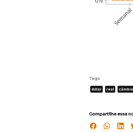
Tags
dólar
real
câmbio
Compartilhe essa no