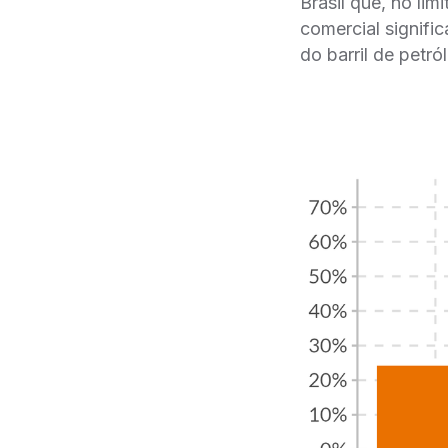
Brasil que, no lim
comercial signifi
do barril de petró