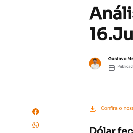
Análi
16.J
Gustavo M
Publica
Confira o noss
Dólar fe