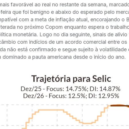
ais favorável ao real no restante da semana, marcad
feira que foi benigno e abaixo do esperado pelo merc
atível com a meta de inflação atual, encorajando o 
alterada no próximo Copom enquanto espera o trabalh
ítica monetária. Logo no dia seguinte, sinais de alívi
câmbio com indícios de um acordo comercial entre os
a não está confirmado e segue sujeito à volatilidade d
m dominado a pauta americana desde o início do ano.