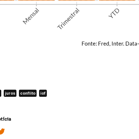
juros
conflito
iof
tícia