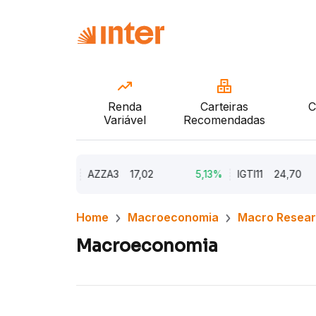
Renda
Carteiras
C
Variável
Recomendadas
9,79%
AZZA3
17,02
5,13%
IGTI11
24,70
Home
Macroeconomia
Macro Resea
Macroeconomia