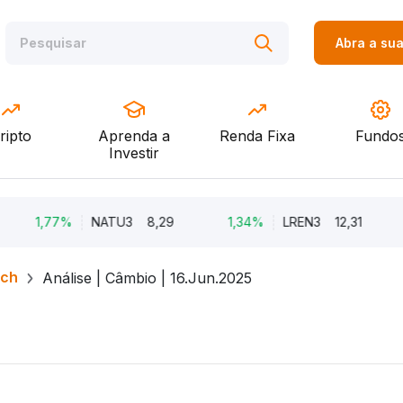
Abra a su
ripto
Aprenda a
Renda Fixa
Fundo
Investir
1,77%
NATU3
8,29
1,34%
LREN3
12,31
-8,
rch
Análise | Câmbio | 16.Jun.2025