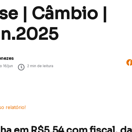
se | Câmbio |
un.2025
enezes
do
16/jun
2
min de leitura
o relatório!
cha em R$5,54 com fiscal, d