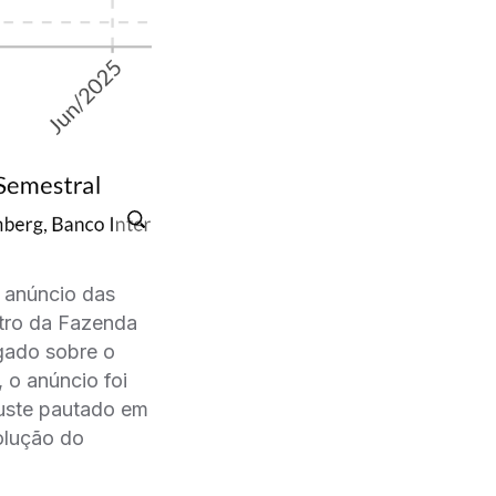
 anúncio das
stro da Fazenda
igado sobre o
 o anúncio foi
juste pautado em
olução do