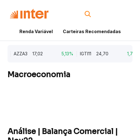
Renda Variável
Carteiras Recomendadas
Cri
%
AZZA3
17,02
5,13%
IGTI11
24,70
1,77%
Macroeconomia
Análise | Balança Comercial |