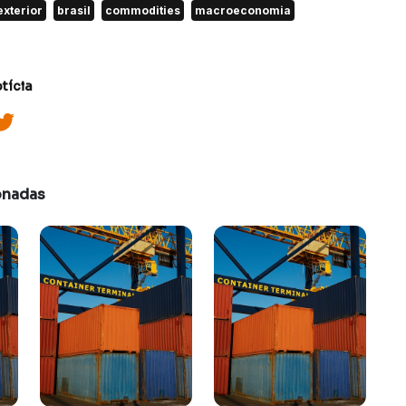
exterior
brasil
commodities
macroeconomia
tícia
onadas