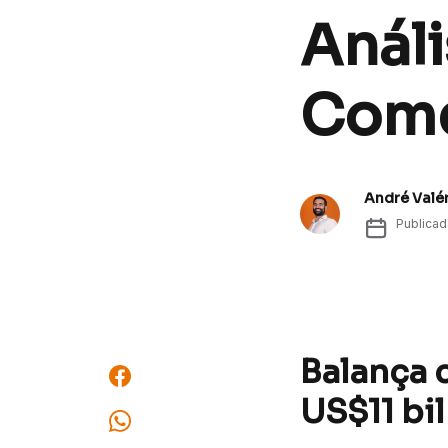
Análi
Come
André Valé
Publica
Balança 
US$11 bi