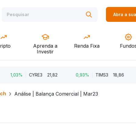
Abra a su
ripto
Aprenda a
Renda Fixa
Fundo
Investir
1,03%
CYRE3
21,82
0,93%
TIMS3
18,86
0,
rch
Análise | Balança Comercial | Mar23