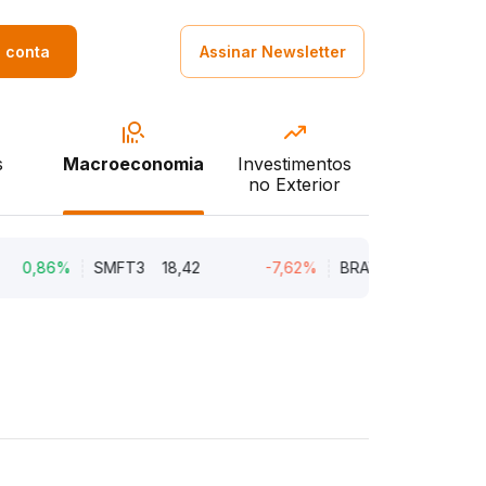
a conta
Assinar Newsletter
s
Macroeconomia
Investimentos
no Exterior
86%
SMFT3
18,42
-7,62%
BRAV3
18,45
-5