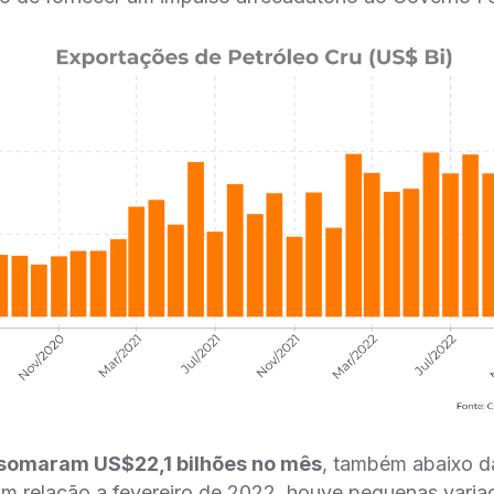
 somaram US$22,1 bilhões no mês
, também abaixo d
Em relação a fevereiro de 2022, houve pequenas varia