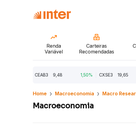
Renda
Carteiras
C
Variável
Recomendadas
2,21%
CEAB3
9,48
1,50%
CXSE3
19,65
Home
Macroeconomia
Macro Resea
Macroeconomia