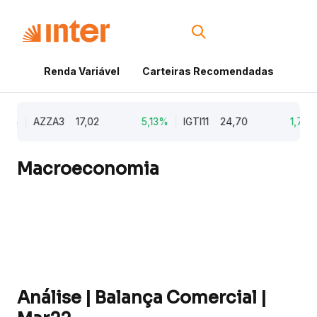
Renda Variável
Carteiras Recomendadas
Cri
9%
AZZA3
17,02
5,13%
IGTI11
24,70
1,77%
Macroeconomia
Análise | Balança Comercial |