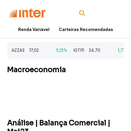
Renda Variável
Carteiras Recomendadas
Cri
%
AZZA3
17,02
5,13%
IGTI11
24,70
1,77%
Macroeconomia
Análise | Balança Comercial |